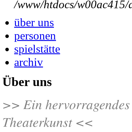
/www/htdocs/w00ac415/d
über uns
personen
spielstätte
archiv
Über uns
>> Ein hervorragendes 
Theaterkunst <<