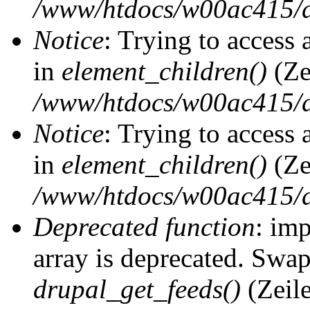
/www/htdocs/w00ac415/d
Notice
: Trying to access 
in
element_children()
(Ze
/www/htdocs/w00ac415/d
Notice
: Trying to access 
in
element_children()
(Ze
/www/htdocs/w00ac415/d
Deprecated function
: imp
array is deprecated. Swap
drupal_get_feeds()
(Zeil